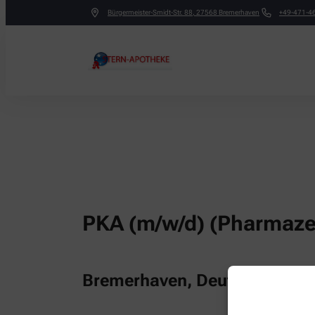
Bürgermeister-Smidt-Str. 88
,
27568
Bremerhaven
+49-471-4
PKA (m/w/d) (Pharmaze
Bremerhaven, Deutschland