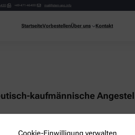
6430
+49-471-46400
mail@stern-apo.info
Startseite
Vorbestellen
Über uns
Kontakt
utisch-kaufmännische Angestell
Cookie-Einwilligung verwalten