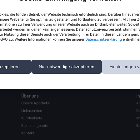
kies, die für den Betrieb der Website technisch erforderlich sind. Darüber hinaus v
nsere Website für Sie optimal zu gestalten und fortlaufend zu verbessern. Mit Ihrer
ormationen zu Ihrer Verwendung unserer Website auch an Drittanbieter weiter. Soweit
rarbeitet werden, in denen kein angemessenes Datenschutzniveau besteht, stimmen Si
ur Nutzung dieser Dienste auch der Verarbeitung Ihrer Daten in diesen Ländern gem. 
 DSGVO zu. Weitere Informationen können Sie unserer
Datenschutzerklärung
entnehme
männischen Tätigkeiten wie Warenbestellung am Computer, Wareneinnahme
kzeptieren
Nur notwendige akzeptieren
Einstellungen v
Über uns
I
Unsere Apotheke
A
Lieferservice
Da
Kundenkarte
I
Stellenangebote
Ba
Kontakt