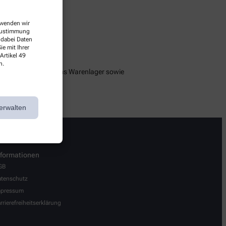
erwenden wir
 Zustimmung
 dabei Daten
e mit Ihrer
Artikel 49
n.
 und Einsortieren ins Warenlager sowie
erwalten
nformationen
GB
tenschutz
mpressum
rrierefreiheitserklärung