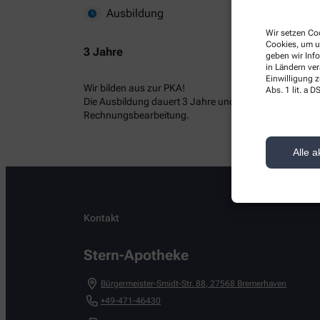
Ausbildung
Wir setzen Coo
Cookies, um u
3 Jahre
geben wir Inf
in Ländern ve
Einwilligung z
Wir bilden aus zur PKA!
Abs. 1 lit. a
Die Ausbildung dauert 3 Jahre und umfasst alle kauf
Rechnungsbearbeitung.
Alle a
Kontakt
Stern-Apotheke
Bürgermeister-Smidt-Str. 88
,
27568
Bremerhaven
+49-471-46430