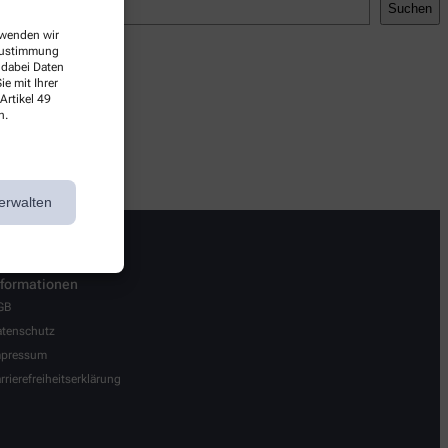
Suchen
erwenden wir
 Zustimmung
 dabei Daten
e mit Ihrer
Artikel 49
n.
erwalten
nformationen
GB
tenschutz
mpressum
rrierefreiheitserklärung