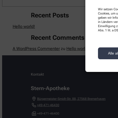
Wir setzen Coo
Cookies, um u
Recent Posts
geben wir Inf
in Ländern ve
Hello world!
Einwilligung z
Abs. 1 lit. a
Recent Comments
A WordPress Commenter
zu
Hello world!
Alle a
Kontakt
Stern-Apotheke
Bürgermeister-Smidt-Str. 88
,
27568
Bremerhaven
+49-471-46430
+49-471-46400