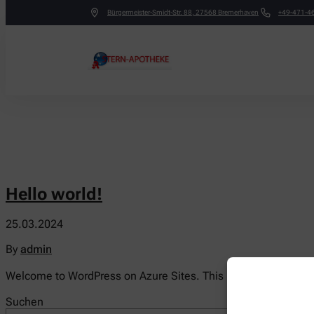
Bürgermeister-Smidt-Str. 88
,
27568
Bremerhaven
+49-471-4
Hello world!
25.03.2024
By
admin
Welcome to WordPress on Azure Sites. This is your first post. Ed
Suchen