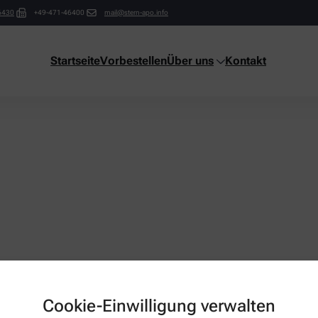
6430
+49-471-46400
mail@stern-apo.info
Startseite
Vorbestellen
Über uns
Kontakt
it or delete it, then start writing!
Cookie-Einwilligung verwalten