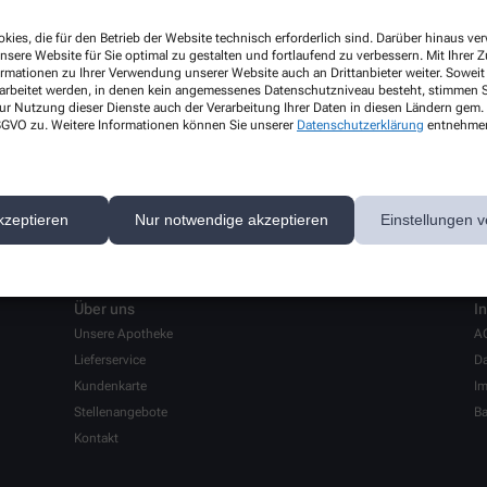
kies, die für den Betrieb der Website technisch erforderlich sind. Darüber hinaus v
nsere Website für Sie optimal zu gestalten und fortlaufend zu verbessern. Mit Ihrer
ormationen zu Ihrer Verwendung unserer Website auch an Drittanbieter weiter. Soweit
rarbeitet werden, in denen kein angemessenes Datenschutzniveau besteht, stimmen Si
ur Nutzung dieser Dienste auch der Verarbeitung Ihrer Daten in diesen Ländern gem. 
 DSGVO zu. Weitere Informationen können Sie unserer
Datenschutzerklärung
entnehme
kzeptieren
Nur notwendige akzeptieren
Einstellungen v
Über uns
I
Unsere Apotheke
A
Lieferservice
Da
Kundenkarte
I
Stellenangebote
Ba
Kontakt